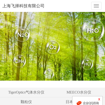
上海飞择科技有限公司
naviga
TigerOptics气体水分仪
MEECO水分仪
颗粒仪
日本液空氧分仪