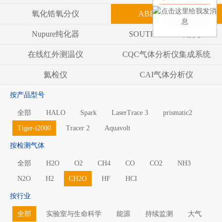
氧化锆氧分仪
ABB气体分析仪
Nupure纯化器
SOUTHLAND 氧分仪
在线红外测温仪
CQC气体分析仪集成系统
氦检仪
CAI气体分析仪
按产品型号
全部
HALO
Spark
LaserTrace 3
prismatic2
Tiger-i2000
Tracer 2
Aquavolt
按检测气体
全部
H2O
O2
CH4
CO
CO2
NH3
N2O
H2
CH2O
HF
HCI
按行业
全部
实验室与生命科学
能源
持续监测
大气