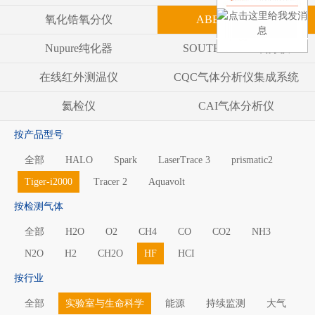
氧化锆氧分仪
ABB气体分析仪
Nupure纯化器
SOUTHLAND 氧分仪
在线红外测温仪
CQC气体分析仪集成系统
氦检仪
CAI气体分析仪
按产品型号
全部
HALO
Spark
LaserTrace 3
prismatic2
Tiger-i2000
Tracer 2
Aquavolt
按检测气体
全部
H2O
O2
CH4
CO
CO2
NH3
N2O
H2
CH2O
HF
HCI
按行业
全部
实验室与生命科学
能源
持续监测
大气