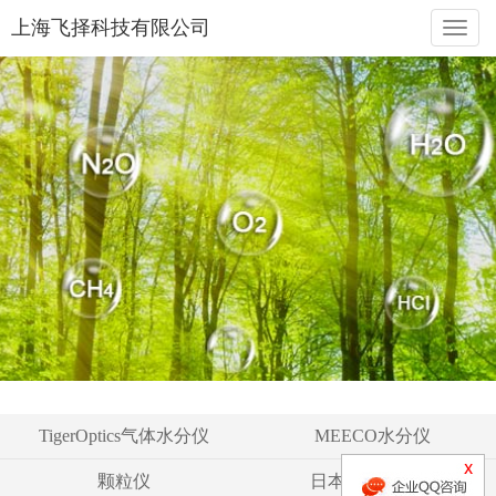
上海飞择科技有限公司
naviga
TigerOptics气体水分仪
MEECO水分仪
颗粒仪
日本液空氧分仪